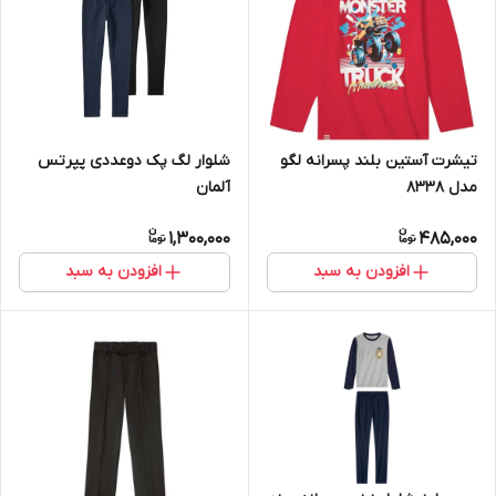
تیشرت آستین بلند پسرانه لگو
شلوار لگ پک دوعددی پپرتس
مدل 8338
آلمان
1,300,000
485,000
افزودن به سبد
افزودن به سبد