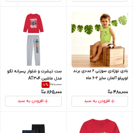
بادی نوزادی سوزنی 2 عددی برند
ست تیشرت و شلوار پسرانه لگو
لوپیلو آلمان سایز ۲-۶ ماه
مدل ماشین AT304
970,000
10
%
865,000
480,000
افزودن به سبد
افزودن به سبد