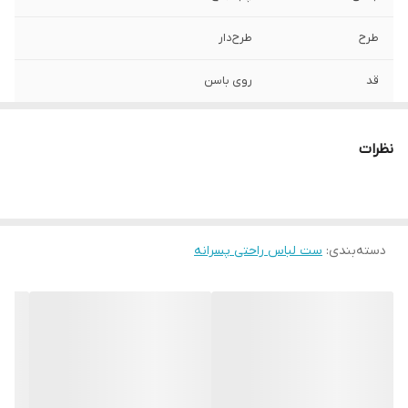
طرح
طرح‌دار
قد
روی باسن
تنخور لباس
راسته
نظرات
مورد استفاده
اسپرت , روزمره , مهمانی
کشور مبدا برند
آلمان
دسته‌بندی
:
ست لباس راحتی پسرانه
سایز
2 تا 4 سال