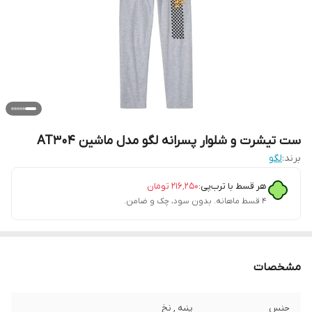
ست تیشرت و شلوار پسرانه لگو مدل ماشین AT304
برند:
لگو
هر قسط با ترب‌پی:
۲۱۶٬۲۵۰
تومان
۴ قسط ماهانه. بدون سود، چک و ضامن.
مشخصات
جنس
پنبه , نخ