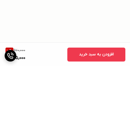
970,000
10
%
افزودن به سبد خرید
865,000
برگشت به بالا