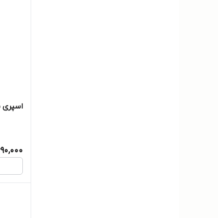
اسپری بد
90,000