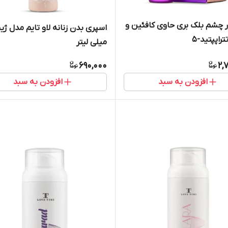
 چشم بلک بری حاوی کافئین و
راپپتید-5
میلی لیتر
690,000
2,
افزودن به سبد
افزودن به سبد