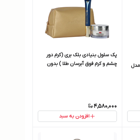
پک سلول بنیادی بلک بری (کرم دور
چشم و کرم فوق آبرسان طلا ) بدون
 مدل
کیف
4,580,000
افزودن به سبد