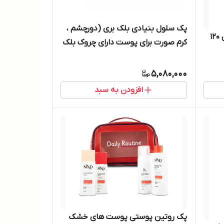
پک سلول بنیادی بلک بری (دورچشم ،
تونیک تقویت کننده مو ام ان دی 120
کرم صورت برای پوست دارای چروک بلک
بری حاوی عصاره سلول‌های بنیادی و
جلبک دریایی )بدون کیف
5,080,000
افزودن به سبد
پک روتین پوستی پوست های خشک