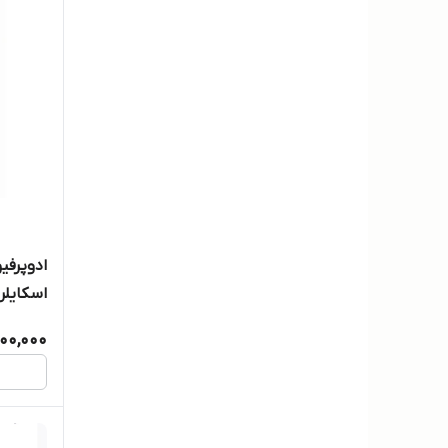
ادوپرفیو
اسکایلر 100 میلی‌لی
600,000