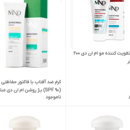
شامپو تقویت کننده مو ام ان دی 200
ر
ک
(SPF 90) بـژ روشن ام ان دی 
ناموجود
پوست معمولی