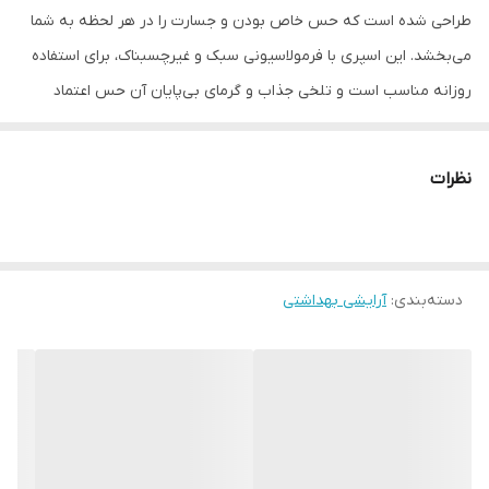
طراحی شده است که حس خاص بودن و جسارت را در هر لحظه به شما
می‌بخشد. این اسپری با فرمولاسیونی سبک و غیرچسبناک، برای استفاده
روزانه مناسب است و تلخی جذاب و گرمای بی‌پایان آن حس اعتماد
به‌نفس را در طول روز حفظ می‌کند. چه پس از استحمام، چه قبل از
قرارهای مهم، زنوس همیشه همراه شما خواهد بود.
نظرات
زنوس (Zenus)؛ تلخی اغواگر و گرمای ماندگاری دارد که به‌سرعت
توجه‌ها را جلب می‌کند. عود و بخور در نت‌های ابتدایی، رایحه‌ای رازآلود و
دودی را ارائه می‌دهند و با گذر زمان به عمق و گرمای چوب‌های گران‌بها و
دسته‌بندی
:
آرایشی بهداشتی
کهربا می‌رسند. در پایان، این رایحه با پایه‌ای از مشک و بخور، اثری
ماندگار و پیچیده از خود به‌جا می‌گذارد. این اسپری برای زنانی و مردانی
طراحی شده است که به دنبال رایحه‌ای خاص، جسور و متمایز هستند.
زنوس نماد قدرت، شخصیت و تفاوت است، انتخابی ایده‌آل برای لحظات
خاص و موقعیت‌هایی که می‌خواهید تاثیرگذار باشید.