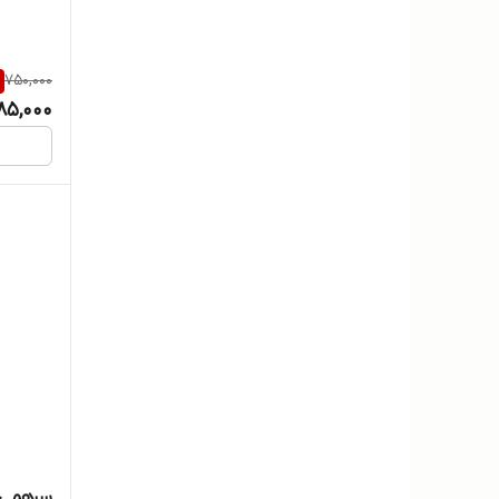
750,000
85,000
سرهمی جور