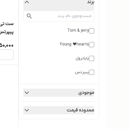
برند
ست تی ش
Tom & jerry
پیپرتس مدل  1
Young ❤️hearts
50,000
پاپاترول
پیپرتس
دیزنی
موجودی
لوپیلو
محدوده قیمت
لونی تونز
میراکل