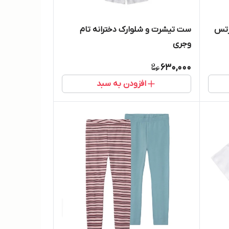
رتس
ست تیشرت و شلوارک دخترانه تام
وجری
630,000
افزودن به سبد