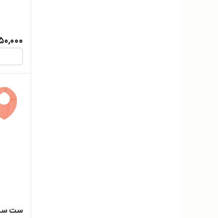
50,000
ست سه تیک