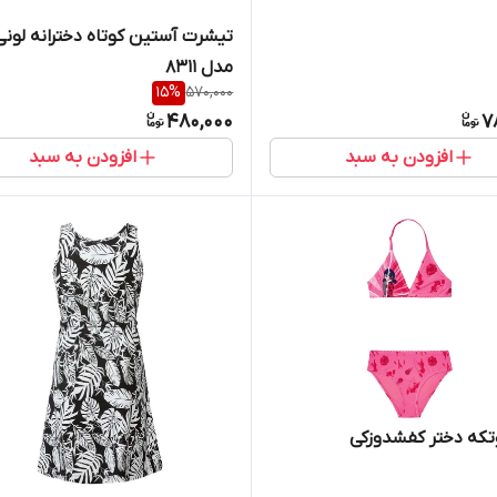
تیشرت آستین کوتاه دخترانه لونی 
مدل 8311
15
%
570,000
480,000
7
افزودن به سبد
افزودن به سبد
تکه دختر کفشدوزکی