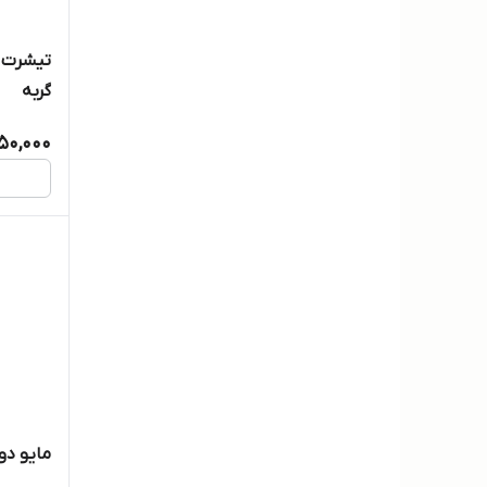
تیشرت و
گربه
50,000
مایو دو