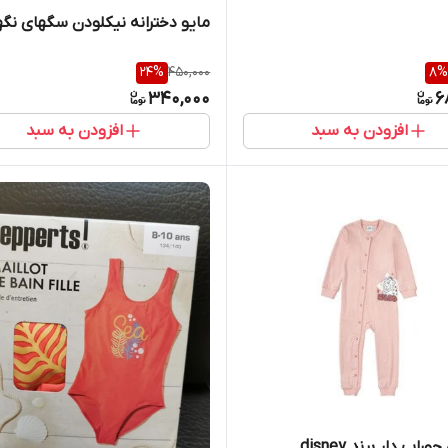
مایو دخترانه نیکلودن سگهای نگه
24
%
450,000
8
%
340,000
6
افزودن به سبد
افزودن به سبد
اب دار برند disney