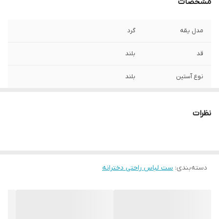
مشخصات
مدل یقه
گرد
قد
بلند
نوع آستین
بلند
طرح
چاپ
نظرات
تنخور لباس
آزاد
مورد استفاده
اسپرت , روزمره
دسته‌بندی
:
ست لباس راحتی دخترانه
جنس
پنبه