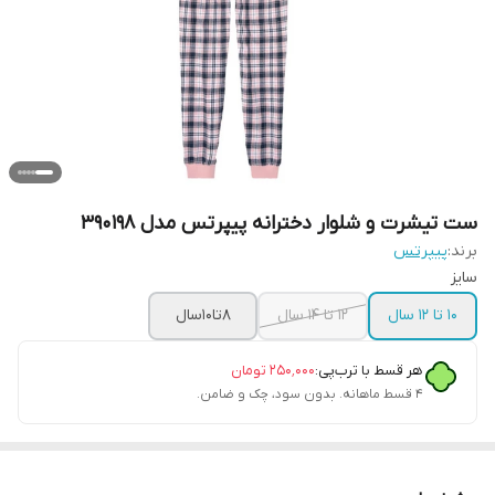
ست تیشرت و شلوار دخترانه پیپرتس مدل 390198
برند:
پیپرتس
سایز
10 تا 12 سال
12 تا 14 سال
8تا10سال
هر قسط با ترب‌پی:
۲۵۰٬۰۰۰
تومان
۴ قسط ماهانه. بدون سود، چک و ضامن.