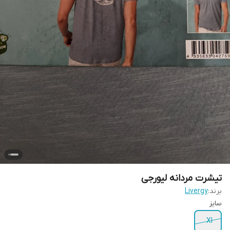
تیشرت مردانه لیورجی
برند:
Livergy
سایز
Xl