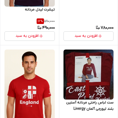
تیشرت لیدل مردانه
590,000
16
%
490,000
780,000
افزودن به سبد
افزودن به سبد
ست لباس راحتی مردانه آستین
بلند لیورجی آلمان Livergy