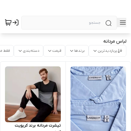
لباس مردانه
پربازدیدترین
برندها
قیمت
دسته‌بندی
فقط م
تیشرت مردانه برند کریویت