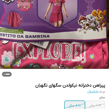
پیراهن دخترانه نیکولدن سگهای نگهبان
برند:
پاپاترول
سایز
2-4 سال
8-10 سال