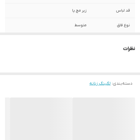
قد لباس
زیر مچ پا
نوع فاق
متوسط
مورد استفاده
روزمره , مهمانی
نظرات
کد کالای محصول
5002234_Damen-Leggings309215_original
کشور مبدا برند
آلمان
دسته‌بندی
:
لگینگ زنانه
کشور تولید کننده
آلمان
جنس
الاستین , الیاف نخی