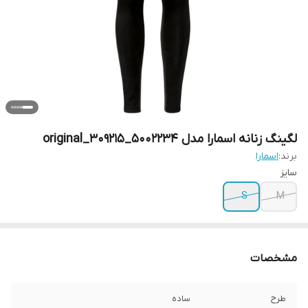
لگینگ زنانه اسمارا مدل 5002234_309215_original
برند:
اسمارا
سایز
S
M
مشخصات
طرح
ساده