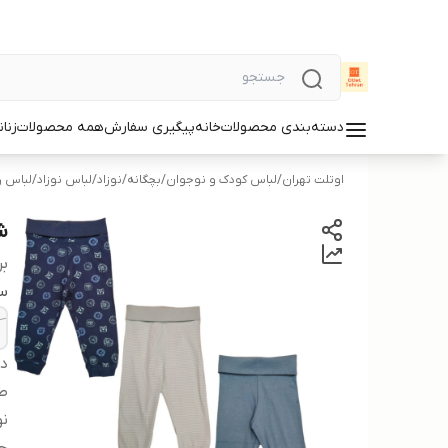
دسته‌بندی محصولات
خانه
پیگیری سفارش
همه محصولات
زنان
اوتلت تهران
/
لباس کودک و نوجوان
/
بچگانه
/
نوزاد
/
لباس نوزاد
/
لباس ر
شل
بر
سا
دس
ط
نو