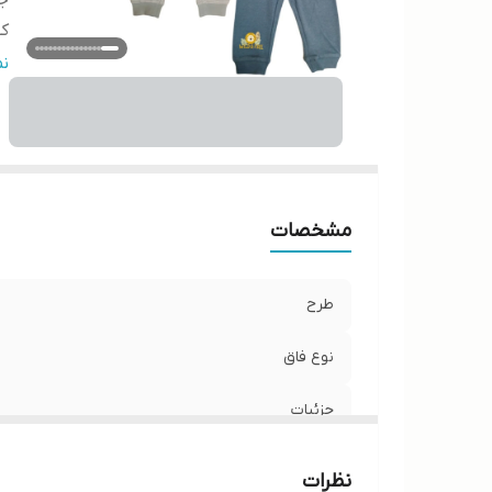
جز
کش
ج
ن
مشخصات
طرح
نوع فاق
جزئیات
کشور مبدا برند
نظرات