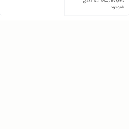
b784210 بسته سه عددی
ناموجود