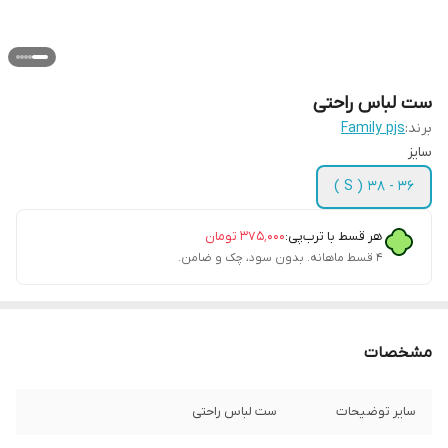
ست لباس راحتی
برند:
Family pjs
سایز
36 - 38 ( S )
هر قسط با ترب‌پی:
۳۷۵٬۰۰۰
تومان
۴ قسط ماهانه. بدون سود، چک و ضامن.
مشخصات
سایر توضیحات
ست لباس راحتی