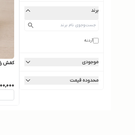
برند
آردنه
موجودی
کفش راحت
محدوده قیمت
200,000