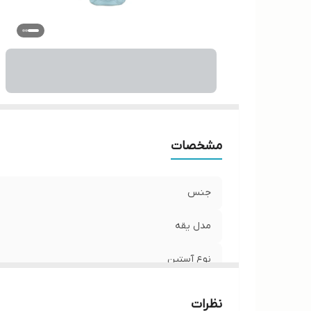
سا
مشخصات
جنس
مدل یقه
نوع آستین
تنخور لباس
نظرات