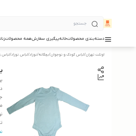
دسته‌بندی محصولات
خانه
پیگیری سفارش
همه محصولات
زنان
اوتلت تهران
/
لباس کودک و نوجوان
/
بچگانه
/
نوزاد
/
لباس نوزاد
/
لباس زی
با
بر
دس
ج
م
نو
تن
کش
ن