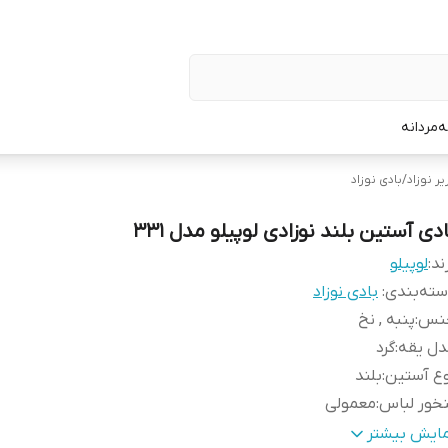
ه
مردانه
ر نوزاد
/
بادی نوزاد
دی آستین بلند نوزادی لوپیلو مدل 331
ند:
لوپیلو
ته‌بندی
:
بادی نوزاد
نس
:
پنبه , نخ
دل یقه
:
گرد
ع آستین
:
بلند
خور لباس
:
معمولی
ور تولید کننده
:
آلمان
مایش بیشتر