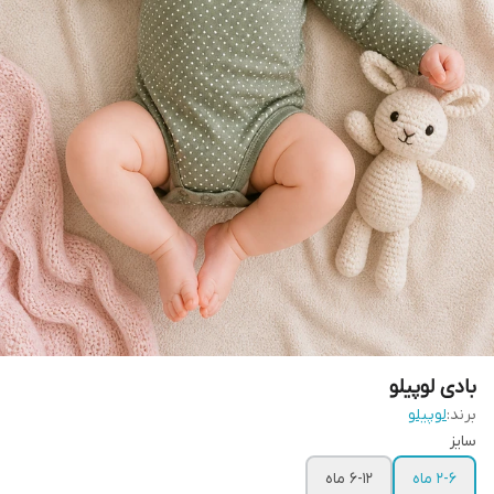
بادی لوپیلو
برند:
لوپیلو
سایز
۲-۶ ماه
۶-۱۲ ماه