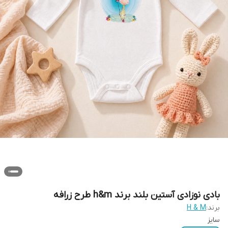
بادى نوزادى آستین بلند برند h&m طرح زرافه
برند:
H & M
سایز