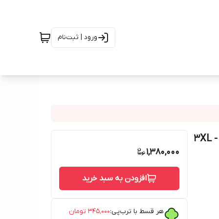
ورود | ثبت‌نام
شورت زنانه HIPSTER(جنیفری) برند esmara پک 5 تایی - 3XL
1,380,000
افزودن به سبد خرید
هر قسط با ترب‌پی:
۳۴۵٬۰۰۰
تومان