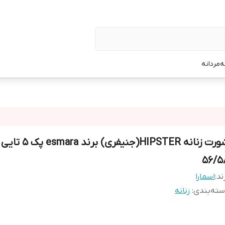
ه
مردانه
56/5
ند:
اسمارا
ته‌بندی
:
زنانه