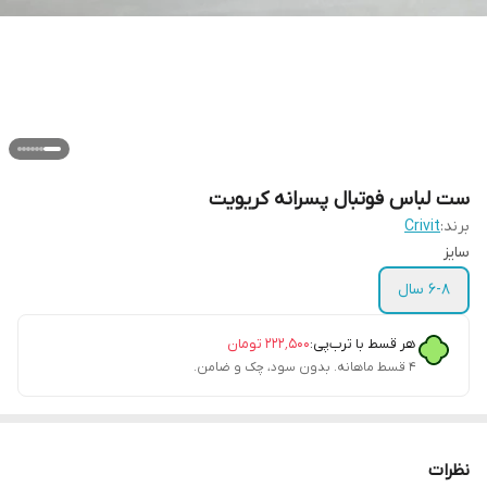
ست لباس فوتبال پسرانه کریویت
برند:
Crivit
سایز
۶-۸ سال
هر قسط با ترب‌پی:
۲۲۲٬۵۰۰
تومان
۴ قسط ماهانه. بدون سود، چک و ضامن.
نظرات