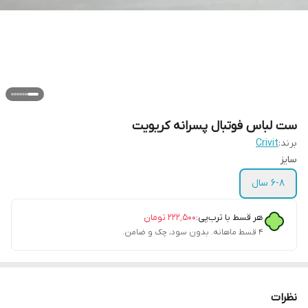
ست لباس فوتبال پسرانه کریویت
برند:
Crivit
سایز
۶-۸ سال
هر قسط با ترب‌پی:
۲۲۲٬۵۰۰
تومان
۴ قسط ماهانه. بدون سود، چک و ضامن.
نظرات