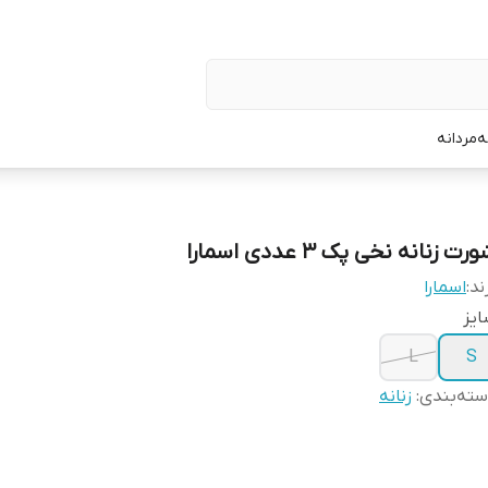
ه
مردانه
رت زنانه نخی پک ۳ عددی اسمارا
ند:
اسمارا
یز
L
S
ته‌بندی
:
زنانه