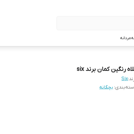
ه
مردانه
اه رنگین کمان برند six
ند:
Six
ته‌بندی
:
بچگانه