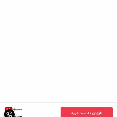
610,000
19
%
افزودن به سبد خرید
490,000