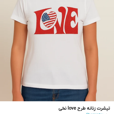
تیشرت زنانه طرح love نخی