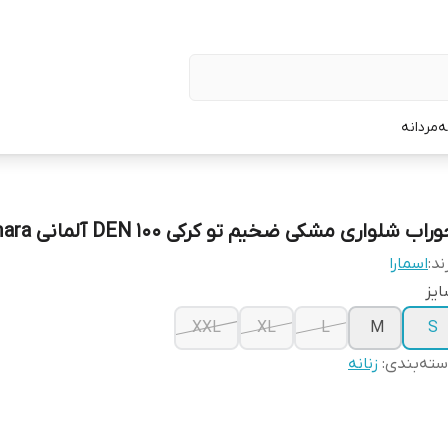
ه
مردانه
راب شلواری مشکی ضخیم تو کرکی DEN 100 آلمانی esmara
ند:
اسمارا
یز
XXL
XL
L
M
S
ته‌بندی
:
زنانه