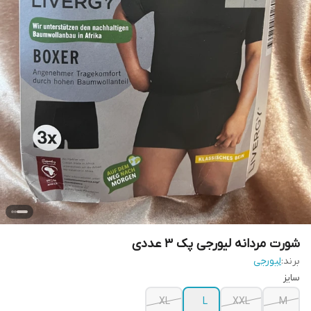
شورت مردانه لیورجی پک ۳ عددی
برند:
لیورجی
سایز
XL
L
XXL
M