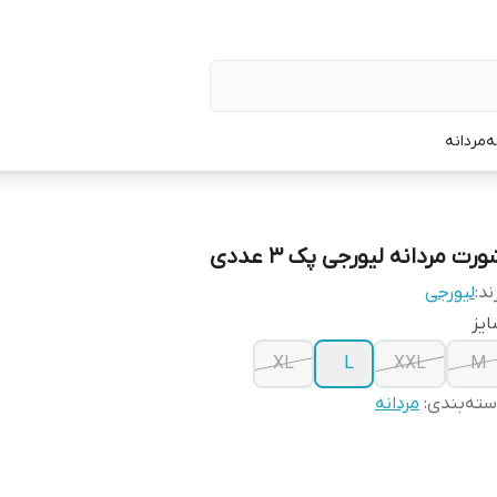
ه
مردانه
رت مردانه لیورجی پک ۳ عددی
ند:
لیورجی
یز
XL
L
XXL
M
ته‌بندی
:
مردانه