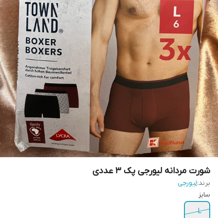
شورت مردانه لیورجی پک ۳ عددی
برند:
لیورجی
سایز
L