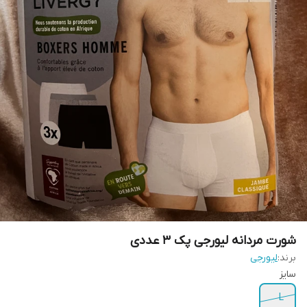
شورت مردانه لیورجی پک ۳ عددی
برند:
لیورجی
سایز
L