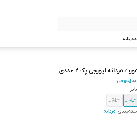
ه
مردانه
رت مردانه لیورجی پک 2 عددی
ند:
لیورجی
یز
XL
L
ته‌بندی
:
مردانه