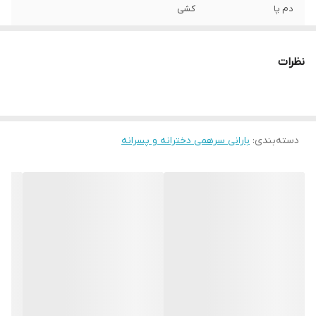
دم پا
کشی
قد لباس
تا مچ پا
نظرات
نوع فاق
متوسط
تنخور لباس
معمولی
دسته‌بندی
:
بارانی سرهمی دخترانه و پسرانه
نحوه بسته شدن
ساده
مورد استفاده
اسپرت , روزمره , مهمانی
کشور مبدا برند
آلمان
سایز
1 تا 2 سال