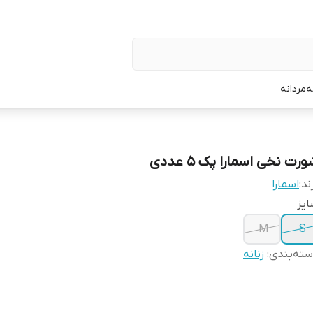
ه
مردانه
رت نخی اسمارا پک ۵ عددی
ند:
اسمارا
یز
M
S
ته‌بندی
:
زنانه