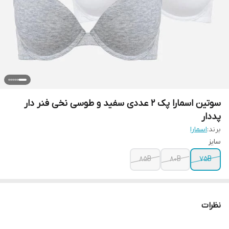
سوتین اسمارا پک 2 عددی سفید و طوسی نخی فنر دار
پددار
برند:
اسمارا
سایز
85B
80B
75B
نظرات