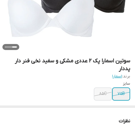
سوتین اسمارا پک 2 عددی مشکی و سفید نخی فنر دار
پددار
برند:
اسمارا
سایز
85C
75B
نظرات