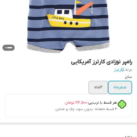
رامپر نوزادی کارترز آمریکایی
برند:
کارترز
سایز
صفرماه
12ماه
هر قسط با ترب‌پی:
۲۱۲٬۵۰۰
تومان
۴ قسط ماهانه. بدون سود، چک و ضامن.