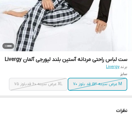
ست لباس راحتی مردانه آستین بلند لیورجی آلمان Livergy
برند:
Livergy
سایز
M عرض سینه ۵۳ قد بلوز ۷۰
XL عرض سینه ۶۰ قدبلوز ۷۵
نظرات