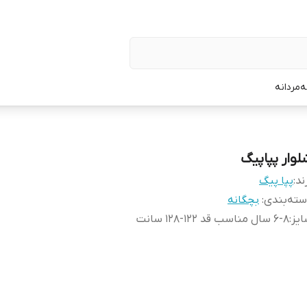
ه
مردانه
لوار پپاپیگ
ند:
پپا پیگ
ته‌بندی
:
بچگانه
یز
:
۶-۸ سال مناسب قد ۱۲۲-۱۲۸ سانت