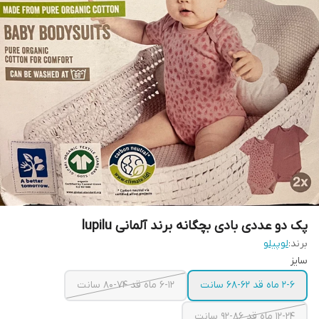
پک دو عددی بادی بچگانه برند آلمانی lupilu
برند:
لوپیلو
سایز
۲-۶ ماه قد ۶۲-۶۸ سانت
۶-۱۲ ماه قد ۷۴-۸۰ سانت
۱۲-۲۴ ماه قد ۸۶-۹۲ سانت