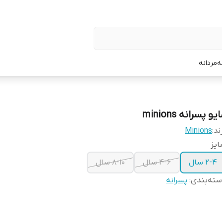
ه
مردانه
یو پسرانه minions
ند:
Minions
یز
۲-۴ سال
۴-۶ سال
۸-۱۰ سال
ته‌بندی
:
پسرانه