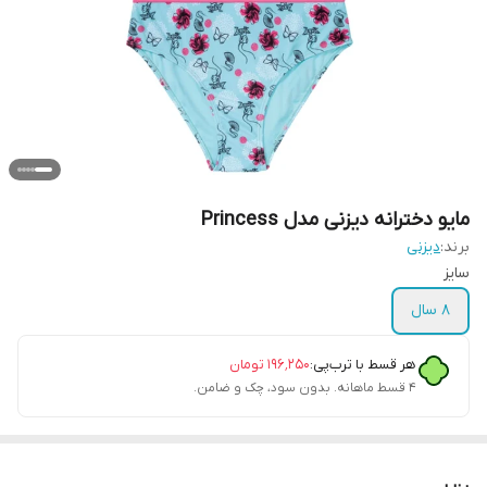
مایو دخترانه دیزنی مدل Princess
برند:
دیزنی
سایز
۸ سال
هر قسط با ترب‌پی:
۱۹۶٬۲۵۰
تومان
۴ قسط ماهانه. بدون سود، چک و ضامن.