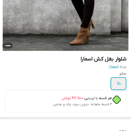
شلوار بغل کش اسمارا
برند:
اسمارا
سایز
50
هر قسط با ترب‌پی:
۴۱۲٬۵۰۰
تومان
۴ قسط ماهانه. بدون سود، چک و ضامن.