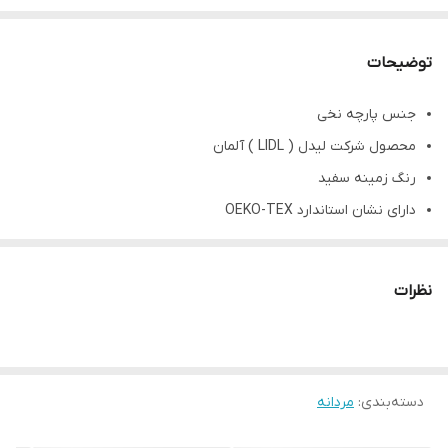
توضیحات
جنس پارچه نخی
محصول شرکت لیدل ( LIDL ) آلمان
رنگ زمینه سفید
دارای نشان استاندارد OEKO-TEX
راحتی پوشیدن خوشایند به لطف پنبه خالص
قابلیت کشسانی دارند
نظرات
متریال: ۹۴٪نخ۶٪الاستن
دسته‌بندی
:
مردانه