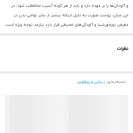
و آلودگی‌ها را بر عهده دارد و باید از هر گونه آسیب محافظت شود. در
این میان، پوست صورت به دلیل اینکه بیشتر از سایر نواحی بدن در
معرض نورخورشید و آلودگی‌های محیطی قرار دارد نیازمد توجه ویژه است.
استفاده از ژل شستشو یکی از موثرترین کارها برای مراقبت از پوست
صورت است چون ذرات گردو غبار، میکروب‌ها، فلزات سنگین، ... را از روی
نظرات
پوست حذف کرده و مانع از آسیب رساندن آنها به پوست می‌شود. ژل
شستشوی فاقد پارابن و سولفات ام‌ان‌دی مناسب افراد دارای پوست چرب
تولید شده است که می‌تواند تولید سبوم (چربی سطح پوست) را کنترل
دسته‌بندی
:
زیبایی و سلامت
کرده و به کوچک شدن منافذ پوست کمک کند. البته چون این محصول
برس سیلیکونی مخصوصی دارد قادر است ماساژ صورت و پاکسازی عمقی
منافذ پوست را نیز در حین عمل شستشو انجام دهد.
موارد استفاده
پاکسازی عمقی منافذ پوست ماساژ پوست در حین شستشوی صورت
کنترل ترشح سبوم (چربی سطح پوست) کاهش منافذ باز پوست کاستن