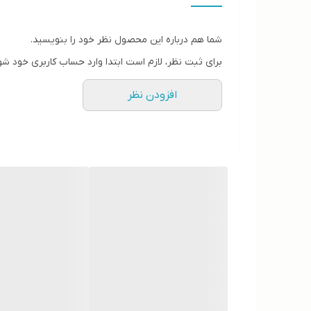
• پاکسازی عمقی منافذ پوست
• حذف آلاینده‌ها از سطح پوست
شما هم درباره این محصول نظر خود را بنویسید.
• ماساژ پوست در حین شستشوی صورت
برای ثبت نظر، لازم است ابتدا وارد حساب کاربری خود شو
• کاهش التهاب در پوست
افزودن نظر
• ترمیم لایه بیرونی پوست
• افزایش رطوبت پوست