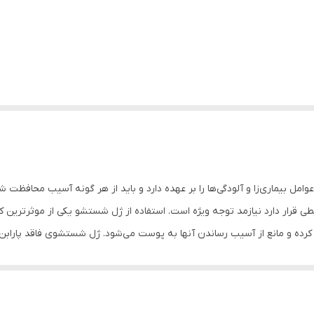
امل بیماری‌زا و آلودگی‌ها را بر عهده دارد و باید از هر گونه آسیب محافظت 
ی قرار دارد نیازمد توجه ویژه است. استفاده از ژل شستشو یکی از موثرترین
ف کرده و مانع از آسیب رساندن آنها به پوست می‌شود. ژل شستشوی فاقد پاراب
ا بهبود لایه سطحی پوست از خشک شدن و یا ایجاد التهاب در پوست به دلیل 
پاکسازی عمقی منافذ پوست را نیز در حین عمل شستشو انجام دهد.