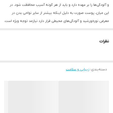
و آلودگی‌ها را بر عهده دارد و باید از هر گونه آسیب محافظت شود. در
این میان، پوست صورت به دلیل اینکه بیشتر از سایر نواحی بدن در
معرض نورخورشید و آلودگی‌های محیطی قرار دارد نیازمد توجه ویژه است.
استفاده از ژل شستشو یکی از موثرترین کارها برای مراقبت از پوست
صورت است چون ذرات گردو غبار، میکروب‌ها، فلزات سنگین، ... را از روی
نظرات
پوست حذف کرده و مانع از آسیب رساندن آنها به پوست می‌شود. ژل
شستشوی فاقد پارابن و سولفات ام‌ان‌دی مناسب افراد دارای پوست
خشک تولید شده است که رطوبت پوست را افزایش داده و تبخیر آب از
دسته‌بندی
:
زیبایی و سلامت
سطح پوست را می‌کاهد. البته چون این محصول برس سیلیکونی
مخصوصی دارد قادر است ماساژ صورت و پاکسازی عمقی منافذ پوست را
نیز در حین عمل شستشو انجام دهد.
موارد استفاده
• پاکسازی عمقی منافذ پوست
• حذف آلاینده‌ها از سطح پوست