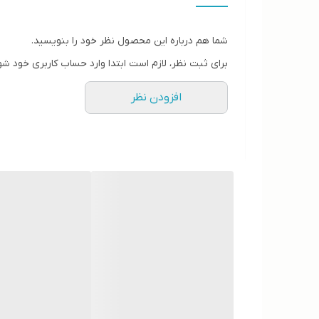
• پاکسازی عمقی منافذ پوست
• حذف آلاینده‌ها از سطح پوست
شما هم درباره این محصول نظر خود را بنویسید.
• ماساژ پوست در حین شستشوی صورت
برای ثبت نظر، لازم است ابتدا وارد حساب کاربری خود شو
• ارتقا آنتی‌اکسیدان‌های درون سلول‌های پوست
افزودن نظر
• کاهش اثرات تخریبی رادیکال‌های آزاد بر پوست
• حفظ سلامت پوست محافظت دربرابر آلودگی