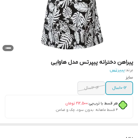
پیراهن دخترانه پیپرتس مدل هاوایی
برند:
پیپرتس
سایز
10-12سال
12-14سال
هر قسط با ترب‌پی:
۲۱۲٬۵۰۰
تومان
۴ قسط ماهانه. بدون سود، چک و ضامن.