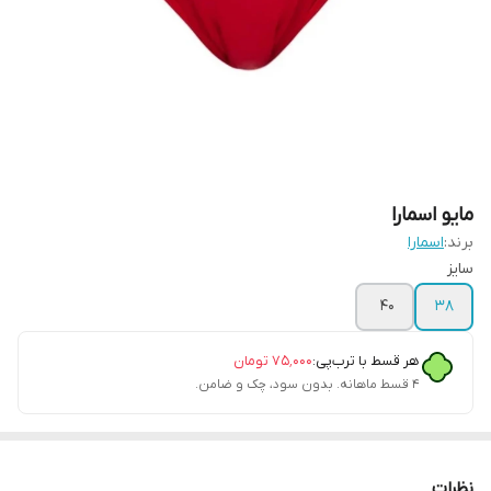
مایو اسمارا
برند:
اسمارا
سایز
40
38
هر قسط با ترب‌پی:
۷۵٬۰۰۰
تومان
۴ قسط ماهانه. بدون سود، چک و ضامن.
نظرات