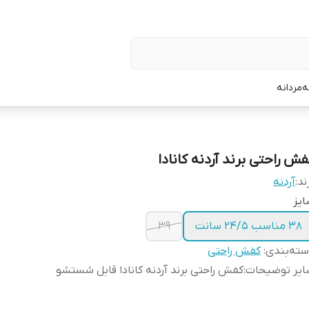
ه
مردانه
فش راحتی برند آردنه کانادا
ند:
آردنه
یز
38 مناسب ۲۴/۵ سانت
39
ته‌بندی
:
کفش راحتی
ایر توضیحات
:
کفش راحتی برند آردنه کانادا قابل شستشو