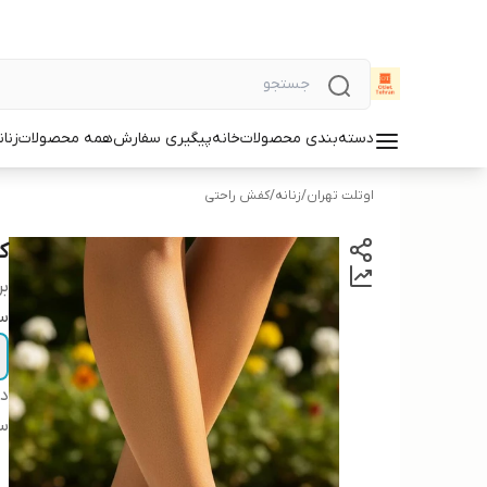
دسته‌بندی محصولات
خانه
پیگیری سفارش
همه محصولات
زنان
اوتلت تهران
/
زنانه
/
کفش راحتی
ک
بر
سا
دس
س