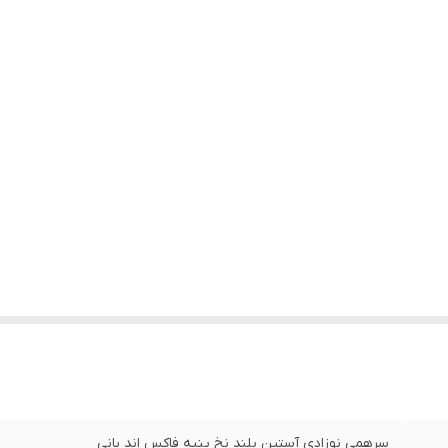
سرهمی نوزادی آستین بلند نخ پنبه فاکس اند بانی